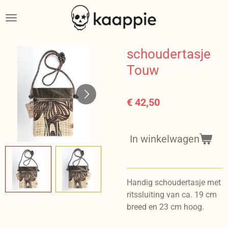
Ga
direct
naar
de
schoudertasje
hoofdinhoud
Touw
€ 42,50
In winkelwagen
Handig schoudertasje met
ritssluiting van ca. 19 cm
breed en 23 cm hoog.