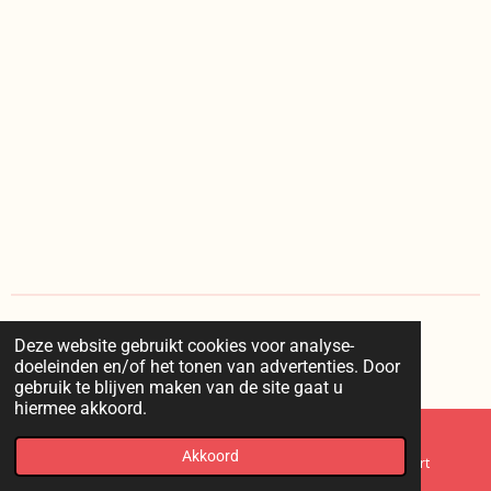
Deze website gebruikt cookies voor analyse-
I
doeleinden en/of het tonen van advertenties. Door
n
© 2025 kaappie /
voorwaarden
/
privacy
/
retourneren
gebruik te blijven maken van de site gaat u
s
hiermee akkoord.
t
a
g
Akkoord
E-mailadres
Telefoonnummer
Kaart
r