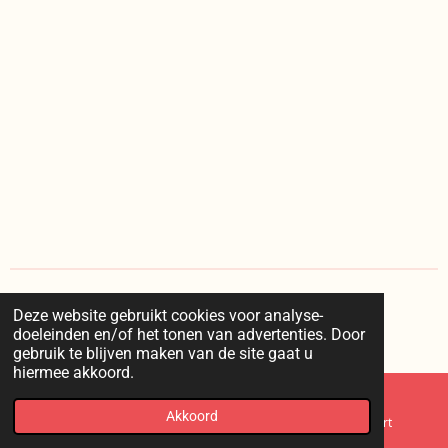
Deze website gebruikt cookies voor analyse-
I
doeleinden en/of het tonen van advertenties. Door
n
© 2025 kaappie /
voorwaarden
/
privacy
/
retourneren
gebruik te blijven maken van de site gaat u
s
hiermee akkoord.
t
a
g
Akkoord
E-mailadres
Telefoonnummer
Kaart
r