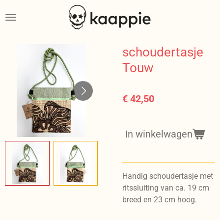
Ga
direct
naar
de
schoudertasje
hoofdinhoud
Touw
€ 42,50
In winkelwagen
Handig schoudertasje met
ritssluiting van ca. 19 cm
breed en 23 cm hoog.