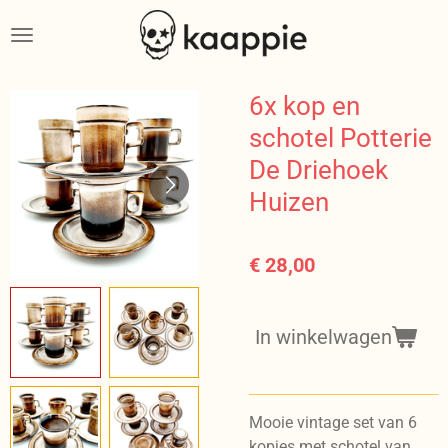
Ga
direct
naar
de
6x kop en
hoofdinhoud
schotel Potterie
De Driehoek
Huizen
€ 28,00
In winkelwagen
Mooie vintage set van 6
kopjes met schotel van