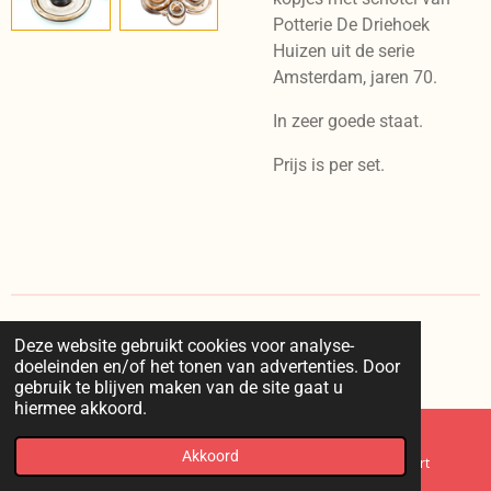
Potterie De Driehoek
Huizen uit de serie
Amsterdam, jaren 70.
In zeer goede staat.
Prijs is per set.
Deze website gebruikt cookies voor analyse-
I
doeleinden en/of het tonen van advertenties. Door
n
© 2025 kaappie /
voorwaarden
/
privacy
/
retourneren
gebruik te blijven maken van de site gaat u
s
hiermee akkoord.
t
a
g
Akkoord
E-mailadres
Telefoonnummer
Kaart
r