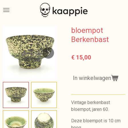
Ga
direct
naar
de
bloempot
hoofdinhoud
Berkenbast
€ 15,00
In winkelwagen
Vintage berkenbast
bloempot, jaren 60.
Deze bloempot is 10 cm
hoog.