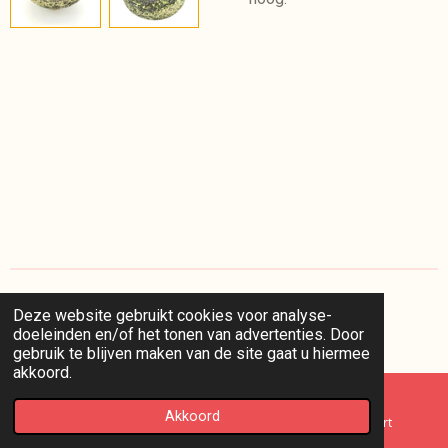
Deze website gebruikt cookies voor analyse-
I
doeleinden en/of het tonen van advertenties. Door
n
© 2025 kaappie /
voorwaarden
/
privacy
/
retourneren
gebruik te blijven maken van de site gaat u hiermee
s
akkoord.
t
a
g
Akkoord
E-mailadres
Telefoonnummer
Kaart
r