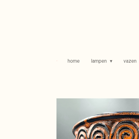
Ga
direct
naar
de
hoofdinhoud
home
lampen
vazen