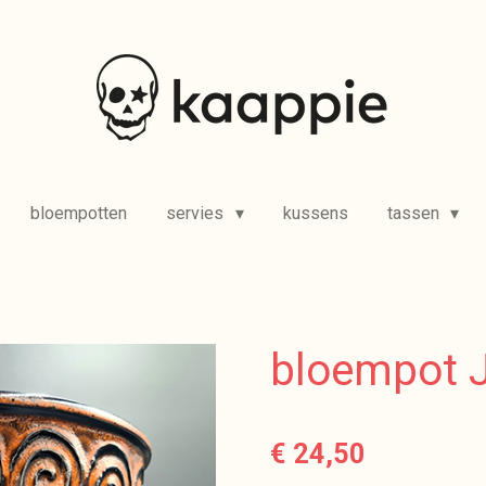
bloempotten
servies
kussens
tassen
bloempot 
€ 24,50