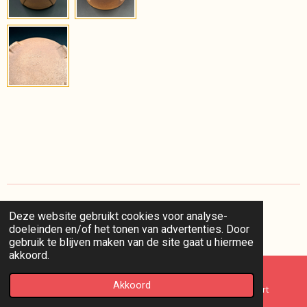
Deze website gebruikt cookies voor analyse-
I
doeleinden en/of het tonen van advertenties. Door
n
© 2025 kaappie /
voorwaarden
/
privacy
/
retourneren
gebruik te blijven maken van de site gaat u hiermee
s
akkoord.
t
a
g
Akkoord
E-mailadres
Telefoonnummer
Kaart
r