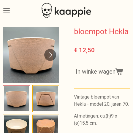
Ga
direct
naar
de
bloempot Hekla
hoofdinhoud
€ 12,50
In winkelwagen
Vintage bloempot van
Hekla - model 20, jaren 70.
Afmetingen: ca.(h)9 x
(ø)15,5 cm.