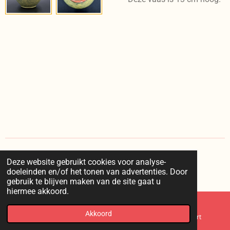
Deze website gebruikt cookies voor analyse-
I
doeleinden en/of het tonen van advertenties. Door
n
© 2025 kaappie /
voorwaarden
/
privacy
/
retourneren
gebruik te blijven maken van de site gaat u
s
hiermee akkoord.
t
a
g
Akkoord
E-mailadres
Telefoonnummer
Kaart
r