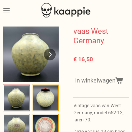
Ga
direct
naar
de
vaas West
hoofdinhoud
Germany
€ 16,50
In winkelwagen
Vintage vaas van West
Germany, model 652-13,
jaren 70.
Deze vaas is 13 cm hoog.