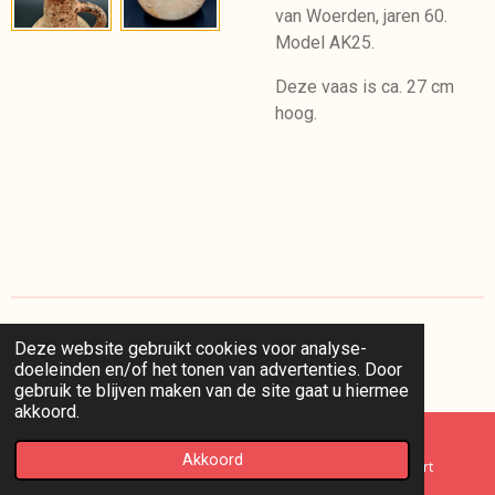
van Woerden, jaren 60.
Model AK25.
Deze vaas is ca. 27 cm
hoog.
Deze website gebruikt cookies voor analyse-
I
doeleinden en/of het tonen van advertenties. Door
n
© 2025 kaappie /
voorwaarden
/
privacy
/
retourneren
gebruik te blijven maken van de site gaat u hiermee
s
akkoord.
t
a
g
Akkoord
E-mailadres
Telefoonnummer
Kaart
r