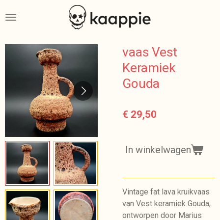
Ga
direct
naar
de
vaas Vest
hoofdinhoud
Keramiek
Gouda
€ 29,50
In winkelwagen
Vintage fat lava kruikvaas
van Vest keramiek Gouda,
ontworpen door Marius