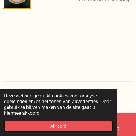
Deze website gebruikt cookies voor analyse-
I
doeleinden en/of het tonen van advertenties. Door
n
© 2025 kaappie /
voorwaarden
/
privacy
/
retourneren
gebruik te blijven maken van de site gaat u
s
hiermee akkoord.
t
a
g
Akkoord
E-mailadres
Telefoonnummer
Kaart
r