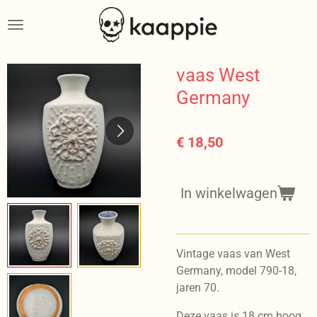
Ga
direct
naar
de
vaas West
hoofdinhoud
Germany
€ 18,50
In winkelwagen
Vintage vaas van West
Germany, model 790-18,
jaren 70.
Deze vaas is 18 cm hoog.