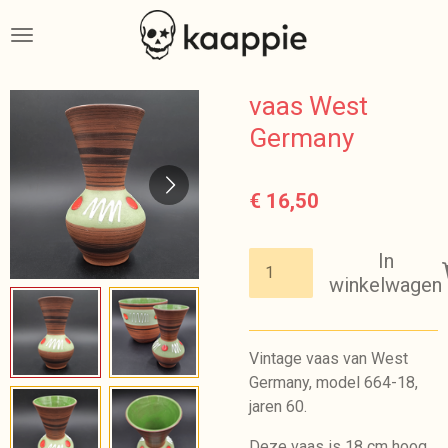
Ga
direct
naar
de
vaas West
hoofdinhoud
Germany
€ 16,50
In
winkelwagen
Vintage vaas van West
Germany, model 664-18,
jaren 60.
Deze vaas is 18 cm hoog.