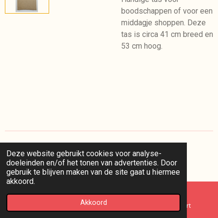
boodschappen of voor een
middagje shoppen. Deze
tas is circa 41 cm breed en
53 cm hoog.
Deze website gebruikt cookies voor analyse-
I
doeleinden en/of het tonen van advertenties. Door
n
© 2025 kaappie /
voorwaarden
/
privacy
/
retourneren
gebruik te blijven maken van de site gaat u hiermee
s
akkoord.
t
a
g
Akkoord
E-mailadres
Telefoonnummer
Kaart
r