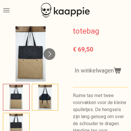
Ga
direct
naar
de
totebag
hoofdinhoud
€ 69,50
In winkelwagen
Ruime tas met twee
voorvakken voor de kleine
spulletjes. De hengsels
zijn lang genoeg om over
de schouder te dragen.
Handige tas voor